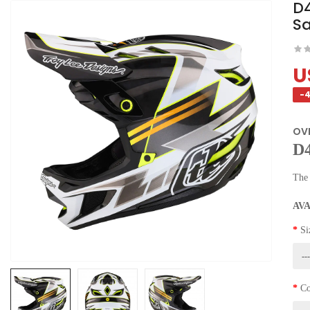
D
S
U
-
OV
D4
The
AV
Si
Co