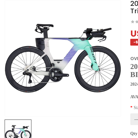
20
Tr
U
-
OV
2
B
2024
AV
Si
Qty